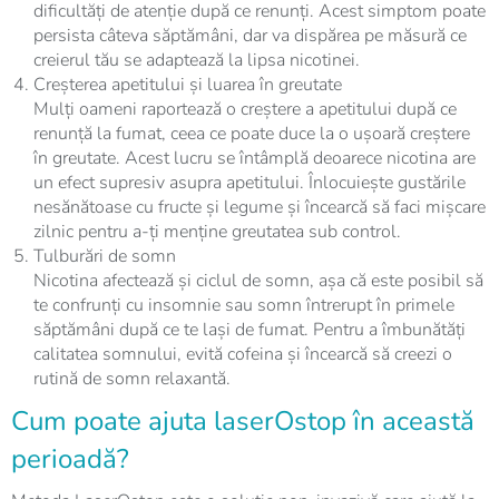
dificultăți de atenție după ce renunți. Acest simptom poate
persista câteva săptămâni, dar va dispărea pe măsură ce
creierul tău se adaptează la lipsa nicotinei.
Creșterea apetitului și luarea în greutate
Mulți oameni raportează o creștere a apetitului după ce
renunță la fumat, ceea ce poate duce la o ușoară creștere
în greutate. Acest lucru se întâmplă deoarece nicotina are
un efect supresiv asupra apetitului. Înlocuiește gustările
nesănătoase cu fructe și legume și încearcă să faci mișcare
zilnic pentru a-ți menține greutatea sub control.
Tulburări de somn
Nicotina afectează și ciclul de somn, așa că este posibil să
te confrunți cu insomnie sau somn întrerupt în primele
săptămâni după ce te lași de fumat. Pentru a îmbunătăți
calitatea somnului, evită cofeina și încearcă să creezi o
rutină de somn relaxantă.
Cum poate ajuta laserOstop în această
perioadă?