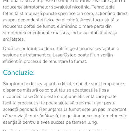
Metoda LaserOstop este o soluție non-invazivă care ajută la
reducerea simptomelor sevrajului nicotinic. Tehnologia
folosită stimulează puncte specifice din corp, acționând direct
asupra dependenței fizice de nicotină. Acest lucru ajută la
reducerea poftei de fumat, eliminând o mare parte din
simptomele menționate mai sus, inclusiv iritabilitatea și
anxietatea.
Dacă te confrunți cu dificultăți în gestionarea sevrajului, o
sesiune de tratament cu LaserOstop poate fi un sprijin
eficient în procesul de renunțare la fumat.
Concluzie:
Simptomele de sevraj pot fi dificile, dar ele sunt temporare și
dispar pe măsură ce corpul tău se adaptează la lipsa
nicotinei. LaserOstop este o opțiune eficientă care poate
facilita procesul și te poate ajuta să treci mai ușor peste
această perioadă. Renunțarea la fumat este un pas important
către o viață mai sănătoasă, iar gestionarea simptomelor este
esențială pentru a avea succes pe termen lung.