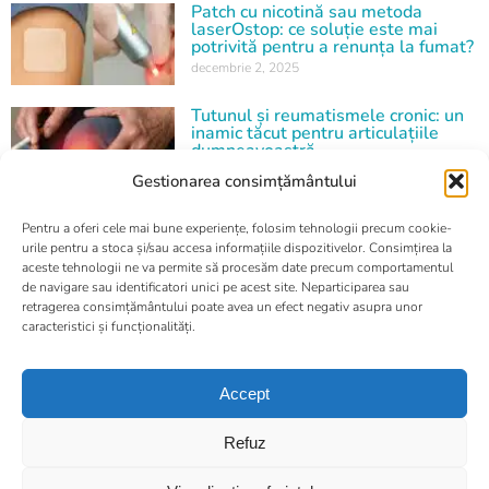
Patch cu nicotină sau metoda
laserOstop: ce soluție este mai
potrivită pentru a renunța la fumat?
decembrie 2, 2025
Tutunul și reumatismele cronic: un
inamic tăcut pentru articulațiile
dumneavoastră
noiembrie 4, 2025
Gestionarea consimțământului
Pilulă și țigară: fumatul și
Pentru a oferi cele mai bune experiențe, folosim tehnologii precum cookie-
contracepția, un pericol pentru
urile pentru a stoca și/sau accesa informațiile dispozitivelor. Consimțirea la
sănătatea dumneavoastră
aceste tehnologii ne va permite să procesăm date precum comportamentul
septembrie 5, 2025
de navigare sau identificatori unici pe acest site. Neparticiparea sau
retragerea consimțământului poate avea un efect negativ asupra unor
caracteristici și funcționalități.
Toate drepturile rezervate 2023 © laserOstop SARL
Accept
Mentioni legale
|
Declarație de confidențialitate
|
Politica de Cookie-uri
|
Avertizare
Refuz
laserOstop este prezent și în