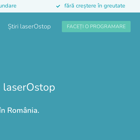
cundare
fără creștere în greutate
Știri laserOstop
FACEȚI O PROGRAMARE
u laserOstop
 în România.