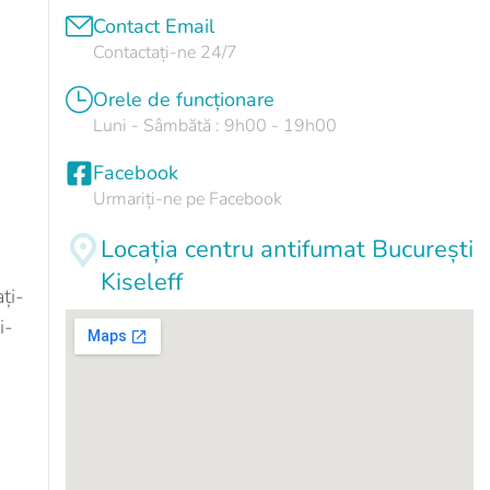
Contact Email
Contactați-ne 24/7
Orele de funcționare
Luni - Sâmbătă : 9h00 - 19h00
Facebook
Urmariți-ne pe Facebook
Locația centru antifumat București
Kiseleff
ți-
i-