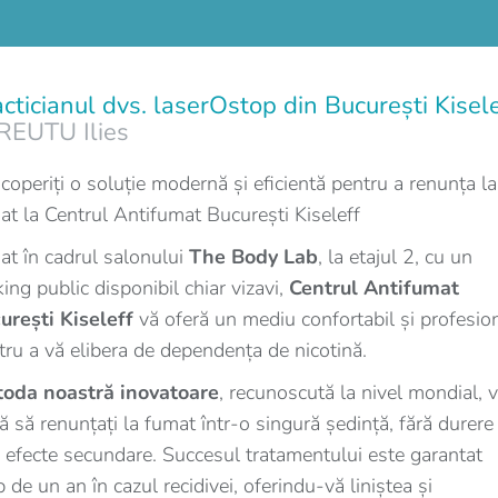
cticianul dvs. laserOstop din București Kisele
REUTU Ilies
coperiți o soluție modernă și eficientă pentru a renunța la
at la Centrul Antifumat București Kiseleff
uat în cadrul salonului
The Body Lab
, la etajul 2, cu un
ing public disponibil chiar vizavi,
Centrul Antifumat
urești Kiseleff
vă oferă un mediu confortabil și profesion
tru a vă elibera de dependența de nicotină.
oda noastră inovatoare
, recunoscută la nivel mondial, 
tă să renunțați la fumat într-o singură ședință, fără durere 
ă efecte secundare. Succesul tratamentului este garantat
 de un an în cazul recidivei, oferindu-vă liniștea și