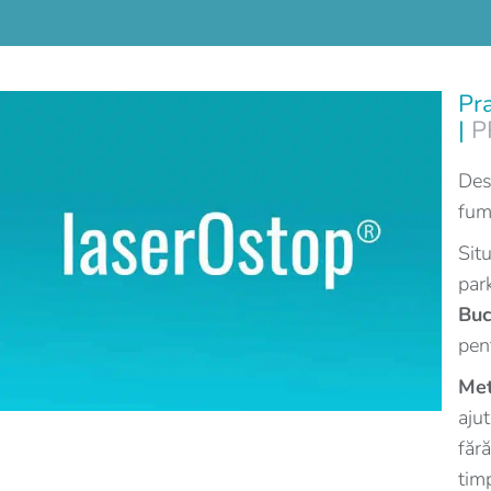
Pra
|
P
Des
fum
Sit
park
Buc
pen
Met
aju
făr
timp