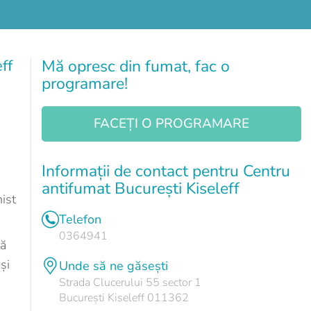
ff
Mă opresc din fumat, fac o
programare!
FACEȚI O PROGRAMARE
Informații de contact pentru Centru
antifumat București Kiseleff
ist
Telefon
0364941
vă
și
Unde să ne găsești
Strada Clucerului 55 sector 1
București Kiseleff 011362