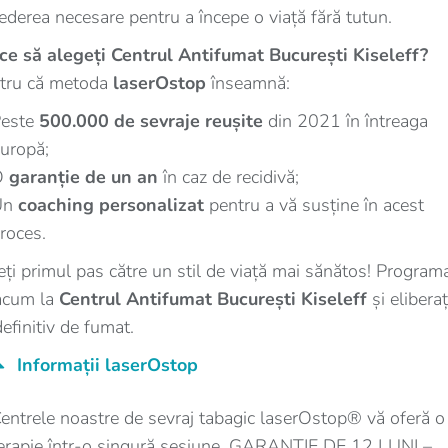
rederea necesare pentru a începe o viață fără tutun.
ce să alegeți Centrul Antifumat București Kiseleff?
tru că metoda
laserOstop
înseamnă:
este
500.000 de sevraje reușite
din 2021 în întreaga
uropă;
O
garanție de un an
în caz de recidivă;
Un
coaching personalizat
pentru a vă susține în acest
roces.
eți primul pas către un stil de viață mai sănătos! Programa
acum la
Centrul Antifumat București Kiseleff
și eliberaț
definitiv de fumat.
Informații laserOstop
entrele noastre de sevraj tabagic laserOstop® vă oferă o
erapie într-o singură sesiune. GARANȚIE DE 12 LUNI –