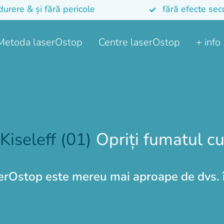
durere & și fără pericole
fără efecte se
Metoda laserOstop
Centre laserOstop
+ info
Kiseleff (01)
Opriți fumatul c
serOstop este mereu mai aproape de dvs.