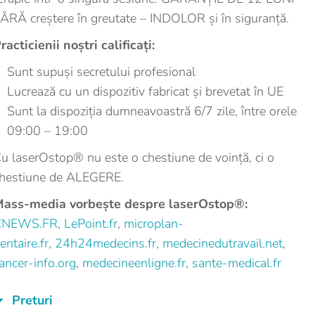
ĂRĂ creștere în greutate – INDOLOR și în siguranță.
racticienii noștri calificați:
Sunt supuși secretului profesional
Lucrează cu un dispozitiv fabricat și brevetat în UE
Sunt la dispoziția dumneavoastră 6/7 zile, între orele
09:00 – 19:00
u laserOstop® nu este o chestiune de voință, ci o
hestiune de ALEGERE.
ass-media vorbește despre laserOstop®:
CNEWS.FR
,
LePoint.fr
,
microplan-
entaire.fr
,
24h24medecins.fr
,
medecinedutravail.net
,
ancer-info.org
,
medecineenligne.fr
,
sante-medical.fr
Preturi