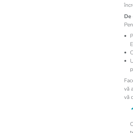
înc
De 
Pen
P
E
p
Fac
vă 
vă 
C
t