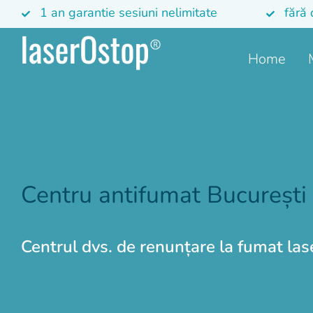
1 an garantie sesiuni nelimitate
fără 
Home
Centru antifumat București 
Centrul dvs. de renunțare la fumat la