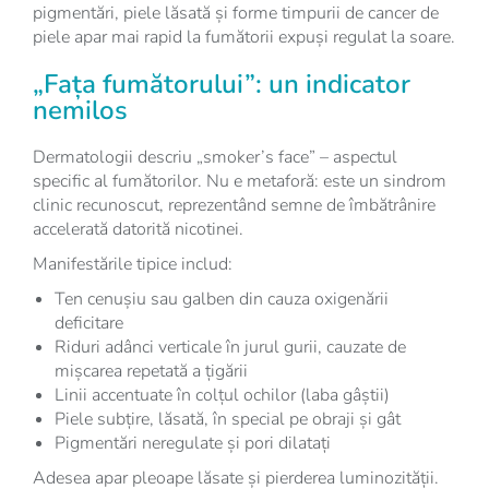
pigmentări, piele lăsată și forme timpurii de cancer de
piele apar mai rapid la fumătorii expuși regulat la soare.
„Fața fumătorului”: un indicator
nemilos
Dermatologii descriu „smoker’s face” – aspectul
specific al fumătorilor. Nu e metaforă: este un sindrom
clinic recunoscut, reprezentând semne de îmbătrânire
accelerată datorită nicotinei.
Manifestările tipice includ:
Ten cenușiu sau galben din cauza oxigenării
deficitare
Riduri adânci verticale în jurul gurii, cauzate de
mișcarea repetată a țigării
Linii accentuate în colțul ochilor (laba gâștii)
Piele subțire, lăsată, în special pe obraji și gât
Pigmentări neregulate și pori dilatați
Adesea apar pleoape lăsate și pierderea luminozității.