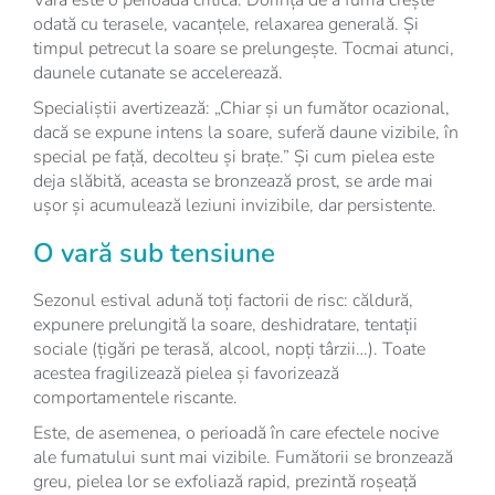
odată cu terasele, vacanțele, relaxarea generală. Și
timpul petrecut la soare se prelungește. Tocmai atunci,
daunele cutanate se accelerează.
Specialiștii avertizează: „Chiar și un fumător ocazional,
dacă se expune intens la soare, suferă daune vizibile, în
special pe față, decolteu și brațe.” Și cum pielea este
deja slăbită, aceasta se bronzează prost, se arde mai
ușor și acumulează leziuni invizibile, dar persistente.
O vară sub tensiune
Sezonul estival adună toți factorii de risc: căldură,
expunere prelungită la soare, deshidratare, tentații
sociale (țigări pe terasă, alcool, nopți târzii…). Toate
acestea fragilizează pielea și favorizează
comportamentele riscante.
Este, de asemenea, o perioadă în care efectele nocive
ale fumatului sunt mai vizibile. Fumătorii se bronzează
greu, pielea lor se exfoliază rapid, prezintă roșeață