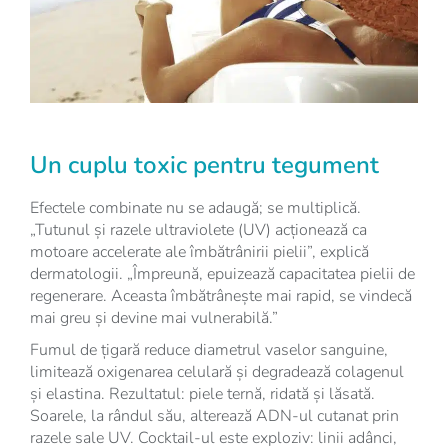
Un cuplu toxic pentru tegument
Efectele combinate nu se adaugă; se multiplică.
„Tutunul și razele ultraviolete (UV) acționează ca
motoare accelerate ale îmbătrânirii pielii”, explică
dermatologii. „Împreună, epuizează capacitatea pielii de
regenerare. Aceasta îmbătrânește mai rapid, se vindecă
mai greu și devine mai vulnerabilă.”
Fumul de țigară reduce diametrul vaselor sanguine,
limitează oxigenarea celulară și degradează colagenul
și elastina. Rezultatul: piele ternă, ridată și lăsată.
Soarele, la rândul său, alterează ADN-ul cutanat prin
razele sale UV. Cocktail-ul este exploziv: linii adânci,