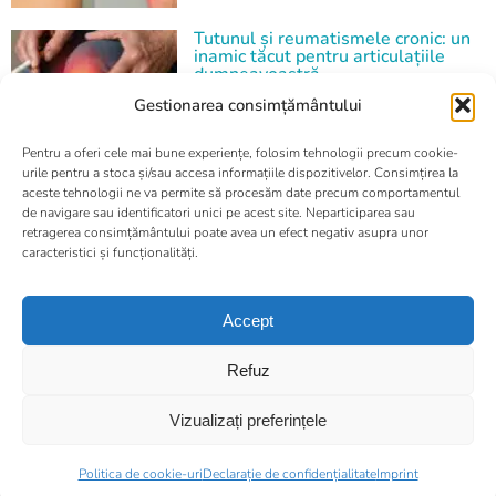
Tutunul și reumatismele cronic: un
inamic tăcut pentru articulațiile
dumneavoastră
noiembrie 4, 2025
Gestionarea consimțământului
Pilulă și țigară: fumatul și
Pentru a oferi cele mai bune experiențe, folosim tehnologii precum cookie-
contracepția, un pericol pentru
urile pentru a stoca și/sau accesa informațiile dispozitivelor. Consimțirea la
sănătatea dumneavoastră
aceste tehnologii ne va permite să procesăm date precum comportamentul
septembrie 5, 2025
de navigare sau identificatori unici pe acest site. Neparticiparea sau
retragerea consimțământului poate avea un efect negativ asupra unor
caracteristici și funcționalități.
Toate drepturile rezervate 2023 © laserOstop SARL
Accept
Mentioni legale
|
Declarație de confidențialitate
|
Politica de Cookie-uri
|
Avertizare
Refuz
laserOstop este prezent și în
Vizualizați preferințele
France
Marocco
Mauritius
Romania
Suisse
Politica de cookie-uri
Declarație de confidențialitate
Imprint