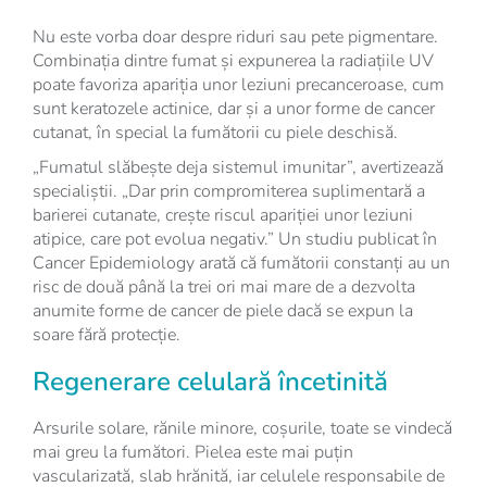
Nu este vorba doar despre riduri sau pete pigmentare.
Combinația dintre fumat și expunerea la radiațiile UV
poate favoriza apariția unor leziuni precanceroase, cum
sunt keratozele actinice, dar și a unor forme de cancer
cutanat, în special la fumătorii cu piele deschisă.
„Fumatul slăbește deja sistemul imunitar”, avertizează
specialiștii. „Dar prin compromiterea suplimentară a
barierei cutanate, crește riscul apariției unor leziuni
atipice, care pot evolua negativ.” Un studiu publicat în
Cancer Epidemiology arată că fumătorii constanți au un
risc de două până la trei ori mai mare de a dezvolta
anumite forme de cancer de piele dacă se expun la
soare fără protecție.
Regenerare celulară încetinită
Arsurile solare, rănile minore, coșurile, toate se vindecă
mai greu la fumători. Pielea este mai puțin
vascularizată, slab hrănită, iar celulele responsabile de