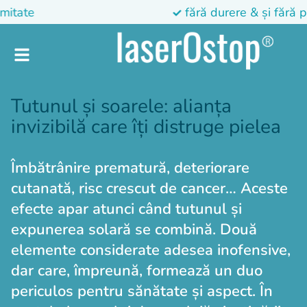
fără durere & și fără pericole
Tutunul și soarele: alianța
invizibilă care îți distruge pielea
Îmbătrânire prematură, deteriorare
cutanată, risc crescut de cancer… Aceste
efecte apar atunci când tutunul și
expunerea solară se combină. Două
elemente considerate adesea inofensive,
dar care, împreună, formează un duo
periculos pentru sănătate și aspect. În