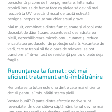
persistentă și zone de hiperpigmentare. Inflamația
cronică indusă de fumat face ca pielea să devină mai
reactivă la UV, crescând riscul de lucită estivală
benignă, herpes solar sau chiar arsuri grave.
Mai mult, combinația dintre fumat, soare și alcool este
deosebit de dăunătoare: accentuează deshidratarea
pielii, dezechilibrează microbiomul cutanat și reduce
eficacitatea produselor de protecție solară. Vacanțele de
vară, care ar trebui să fie o oază de relaxare, se pot
transforma într-un test de rezistență pentru o piele deja
fragilă.
Renunțarea la fumat : cel mai
eficient tratament anti-îmbătrânire
Renunțarea la tutun este una dintre cele mai eficiente
decizii pentru a îmbunătăți starea pielii.
Vestea bună? O parte dintre efectele nocive sunt
reversibile. „În doar câteva săptămâni, tenul devine mai
luminos, trăsăturile se destind, porii se micșorează,