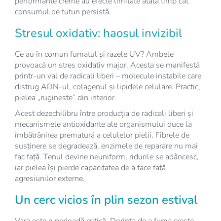
performante creme au efecte limitate atâta timp cât
consumul de tutun persistă.
Stresul oxidativ: haosul invizibil
Ce au în comun fumatul și razele UV? Ambele
provoacă un stres oxidativ major. Acesta se manifestă
printr-un val de radicali liberi – molecule instabile care
distrug ADN-ul, colagenul și lipidele celulare. Practic,
pielea „rugineste” din interior.
Acest dezechilibru între producția de radicali liberi și
mecanismele antioxidante ale organismului duce la
îmbătrânirea prematură a celulelor pielii. Fibrele de
susținere se degradează, enzimele de reparare nu mai
fac față. Tenul devine neuniform, ridurile se adâncesc,
iar pielea își pierde capacitatea de a face față
agresiunilor externe.
Un cerc vicios în plin sezon estival
Vara este o perioadă critică. Dorința de a fuma crește