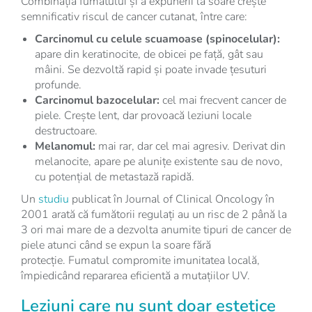
Combinația fumatului și a expunerii la soare crește
semnificativ riscul de cancer cutanat, între care:
Carcinomul cu celule scuamoase (spinocelular):
apare din keratinocite, de obicei pe față, gât sau
mâini. Se dezvoltă rapid și poate invade țesuturi
profunde.
Carcinomul bazocelular:
cel mai frecvent cancer de
piele. Crește lent, dar provoacă leziuni locale
destructoare.
Melanomul:
mai rar, dar cel mai agresiv. Derivat din
melanocite, apare pe alunițe existente sau de novo,
cu potențial de metastază rapidă.
Un
studiu
publicat în Journal of Clinical Oncology în
2001 arată că fumătorii regulați au un risc de 2 până la
3 ori mai mare de a dezvolta anumite tipuri de cancer de
piele atunci când se expun la soare fără
protecție. Fumatul compromite imunitatea locală,
împiedicând repararea eficientă a mutațiilor UV.
Leziuni care nu sunt doar estetice