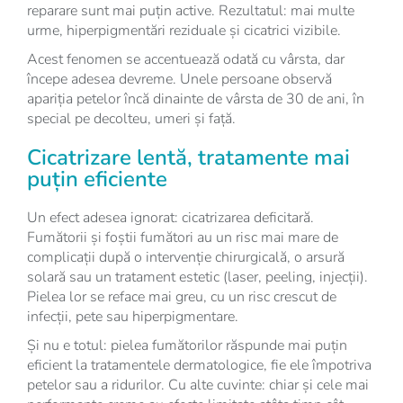
reparare sunt mai puțin active. Rezultatul: mai multe
urme, hiperpigmentări reziduale și cicatrici vizibile.
Acest fenomen se accentuează odată cu vârsta, dar
începe adesea devreme. Unele persoane observă
apariția petelor încă dinainte de vârsta de 30 de ani, în
special pe decolteu, umeri și față.
Cicatrizare lentă, tratamente mai
puțin eficiente
Un efect adesea ignorat: cicatrizarea deficitară.
Fumătorii și foștii fumători au un risc mai mare de
complicații după o intervenție chirurgicală, o arsură
solară sau un tratament estetic (laser, peeling, injecții).
Pielea lor se reface mai greu, cu un risc crescut de
infecții, pete sau hiperpigmentare.
Și nu e totul: pielea fumătorilor răspunde mai puțin
eficient la tratamentele dermatologice, fie ele împotriva
petelor sau a ridurilor. Cu alte cuvinte: chiar și cele mai